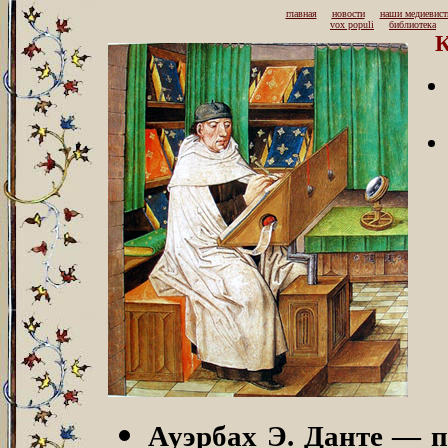
главная
новости
наши медиевис
vox populi
библиотека
К
Ауэрбах Э. Данте — п