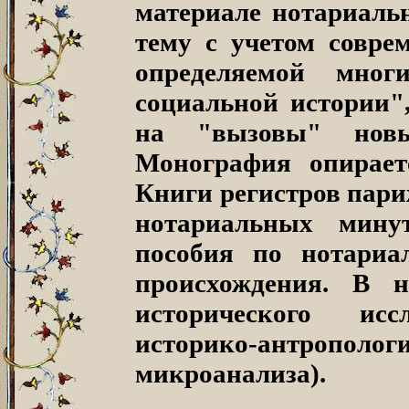
материале нотариаль
тему с учетом совре
определяемой мног
социальной истории",
на "вызовы" новых
Монография опирает
Книги регистров пари
нотариальных мину
пособия по нотариа
происхождения. В 
исторического иссл
историко-антроп
микроанализа).