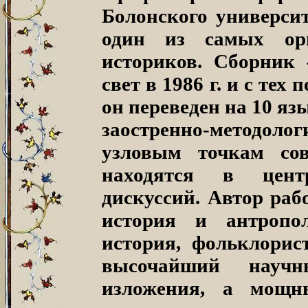
Болонского университ
один из самых ор
историков. Сборни
свет в 1986 г. и с те
он переведен на 10 яз
заостренно-методоло
узловым точкам сов
находятся в центр
дискуссий. Автор раб
история и антропол
история, фольклорис
высочайший научн
изложения, а мощн