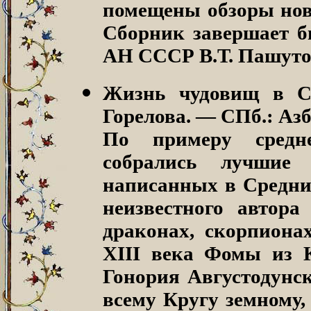
помещены обзоры нов
Сборник завершает б
АН СССР В.Т. Пашуто з
Жизнь чудовищ в С
Горелова. — СПб.: Азб
По примеру средне
собрались лучшие 
написанных в Средние
неизвестного автора
драконах, скорпиона
XIII века Фомы из 
Гонория Августодунск
всему Кругу земному,