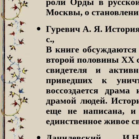
роли Орды в русско
Москвы, о становлени
Гуревич А. Я. Истори
с.,
В книге обсуждаются 
второй половины XX с
свидетеля и активн
приведших к унич
воссоздается драма
драмой людей. Истор
еще не написана, и
единственное живое св
Данилевский И.