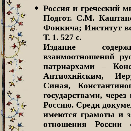
Россия и греческий м
Подгот. С.М. Каштано
Фонкича; Институт вс
Т. 1. 527 с.
Издание содер
взаимоотношений рус
патриархами – Конс
Антиохийским, Иер
Синая, Константино
государствами, через
Россию. Среди докуме
имеются грамоты и за
отношения России с