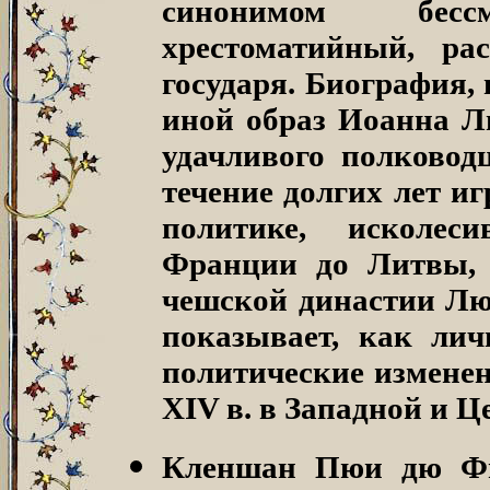
синонимом бесс
хрестоматийный, ра
государя. Биография, 
иной образ Иоанна Л
удачливого полководц
течение долгих лет и
политике, исколес
Франции до Литвы, 
чешской династии Лю
показывает, как лич
политические изменен
XIV в. в Западной и Ц
Кленшан Пюи дю Фи