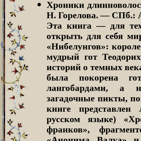
Хроники длинноволос
Н. Горелова. — СПб.: 
Эта книга — для тех
открыть для себя ми
«Нибелунгов»: короле
мудрый гот Теодори
историй о темных век
была покорена го
лангобардами, а н
загадочные пикты, по
книге представлен 
русском языке) «Хр
франков», фрагмен
«Анонима Валуа» и 