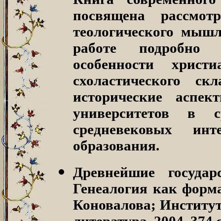
посвящена рассмот
теологического мышл
работе подробно 
особенности христ
схоластического с
исторические аспек
университетов в с
средневековых инт
образования.
Древнейшие государ
Генеалогия как форм
Коновалова; Институт