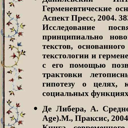
Герменевтические ос
Аспект Пресс, 2004. 383
Исследование пос
принципиально ново
текстов, основанног
текстологии и гермен
с его помощью позв
трактовки летопис
гипотезу о целях, 
социальных функциях 
Де Либера, А. Средн
Age).
М., Праксис, 2004.
Книга современного