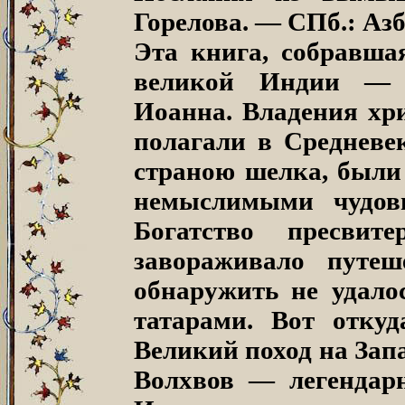
Горелова. — СПб.: Азб
Эта книга, собравша
великой Индии — 
Иоанна. Владения хри
полагали в Средневек
страною шелка, были
немыслимыми чудов
Богатство пресви
завораживало путеш
обнаружить не удалос
татарами. Вот отку
Великий поход на Зап
Волхвов — легендар