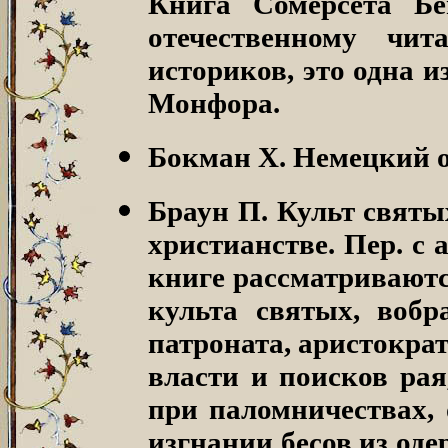
Книга Сомерсета Бей
отечественному чи
историков, это одна 
Монфора.
Бокман Х.
Немецкий ор
Браун П. Культ святы
христианстве
. Пер. с
книге рассматриваютс
культа святых, воб
патроната, аристокра
власти и поисков рая
при паломничествах,
изгнании бесов из од