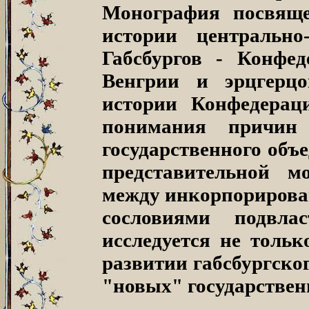
Монография посвящ
истории центрально
Габсбургов - Конфе
Венгрии и эрцгерцо
истории Конфедерац
понимания причин 
государственного объе
представительной м
между инкорпорирова
сословиями подвл
исследуется не тольк
развитии габсбургско
"новых" государствен