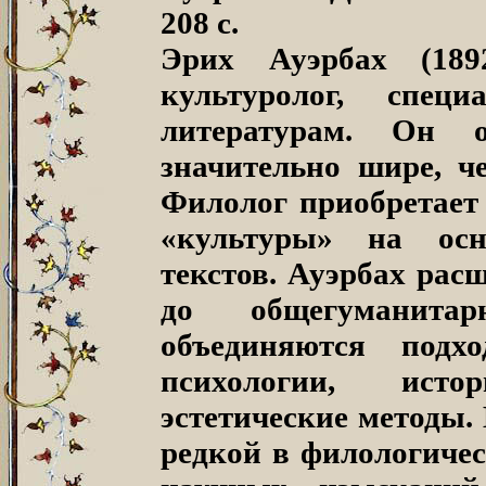
208 с.
Эрих Ауэрбах (18
культуролог, спе
литературам. Он о
значительно шире, ч
Филолог приобретает 
«культуры» на осно
текстов. Ауэрбах рас
до общегуманитар
объединяются подхо
психологии, исто
эстетические методы.
редкой в филологичес