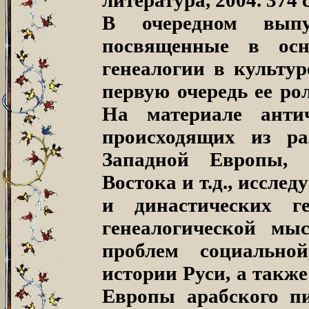
литература, 2004. 374 с
В очередном выпу
посвященные в осн
генеалогии в культур
первую очередь ее ро
На материале анти
происходящих из ра
Западной Европы, 
Востока и т.д., иссле
и династических ге
генеалогической мы
проблем социально
истории Руси, а такж
Европы арабского пи