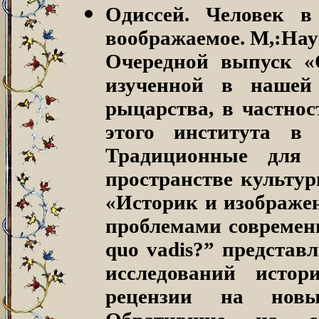
Одиссей. Человек в
воображаемое.
М,:Наук
Очередной выпуск «
изученной в нашей
рыцарства, в частнос
этого института в
Традиционные для 
пространстве культур
«Историк и изображе
проблемами современн
quo vadis?” представ
исследований исто
рецензии на новы