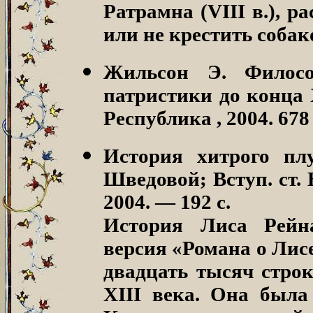
Ратрамна (VIII в.), р
или не крестить соба
Жильсон Э. Филосо
патристики до конца 
Республика , 2004. 678 
История хитрого пл
Шведовой; Вступ. ст. 
2004. — 192 с.
История Лиса Рейн
версия «Романа о Лис
двадцать тысяч строк
XIII века. Она был