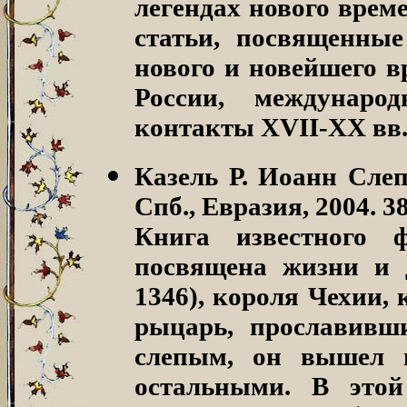
легендах нового врем
статьи, посвященны
нового и новейшего в
России, междунаро
контакты XVII-XX вв
Казель Р. Иоанн Слеп
Спб., Евразия, 2004. 38
Книга известного ф
посвящена жизни и 
1346), короля Чехии,
рыцарь, прославивш
слепым, он вышел 
остальными. В этой