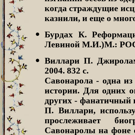
когда страждущие исце
казнили, и еще о мног
Бурдах К. Реформац
Левиной М.И.)М.: РОС
Виллари П. Джиролам
2004. 832 с.
Савонарола - одна и
истории. Для одних о
других - фанатичный 
П. Виллари, использ
прослеживает био
Савонаролы на фоне 