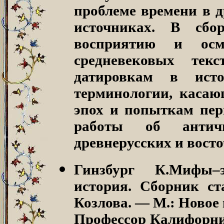
проблеме времени в д
источниках. В сбо
восприятию и ос
средневековых текс
датировкам в исто
терминологии, каса
эпох и попыткам пер
работы об античн
древнерусских и вост
Гинзбург К.Мифы–
история. Сборник ст
Козлова. — М.: Новое и
Профессор Калифорний