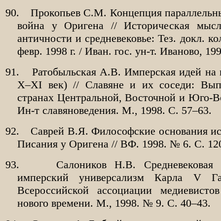
90.
Прокопьев С.М. Концепция параллельн
война у Оригена // Историческая мыс
античности и средневековье: Тез. докл. ко
февр. 1998 г. / Иван. гос. ун-т. Иваново, 19
91.
Ратобыльская А.В. Имперская идей на 
X–XI век) // Славяне и их соседи: Вып
странах Центральной, Восточной и Юго-В
Ин-т славяноведения. М., 1998. С. 57–63.
92.
Саврей В.Я. Философские основания и
Писания у Оригена // ВФ. 1998. № 6. С. 12
93.
Салоников Н.В. Средневековая
имперский универсализм Карла V Га
Всероссийской ассоциации медиевисто
нового времени. М., 1998. № 9. С. 40–43.