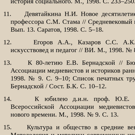
история социального. М., 1998. С. 233–250
11.
Девятайкина Н.И. Новое десятилети
профессора С.М. Стама // Средневековый г
Вып. 13. Саратов, 1998. С. 5–18.
12.
Егоров А.А., Казаров С.С. А.К
искусствовед и педагог // ВИ. М., 1998. № 
13.
К 80-летию Е.В. Бернадской // Бю
Ассоциации медиевистов и историков ранн
1998. № 9. С. 9–10; Список печатных т
Бернадской / Сост. Б.К. С. 10–12.
14.
К юбилею д.и.н. проф. Ю.Е. 
Всероссийской Ассоциации медиевисто
нового времени. М., 1998. № 9. С. 13.
15.
Культура и общество в средние ве
Методология и методики современных исс