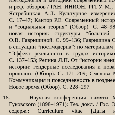
и реф. обзоров / РАН. ИНИОН. РГГУ. М., 1
Ястребицкая А.Л. Культурное измерение
С. 17–47; Кантор Р.Е. Современный исто
и “социальная теория” (Обзор). С. 48–9
новая история: структуры “большей 
О.В. Гавришиной. С. 99–136; Гавришина О
в ситуации “постмодерна”: по материалам
“Эффект реальности в трудах историко
С. 137–153; Репина Л.П. От “истории жен
истории: гендерные исследования и нова
прошлого (Обзор). С. 171–209; Смелова 
Коммуникация и повседневность в позднее
Новое время (Обзор). С. 228–297.
16.
Научная конференция памяти М
Гуковского (1898–1971): Тез. докл. / Гос.
содерж.: Curriculum vitae [Даты