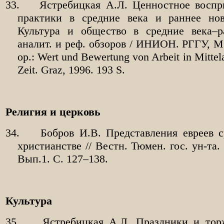
33.
Ястребицкая А.Л. Ценностное воспр
практики в средние века и раннее ново
Культура и общество в средние века–р
аналит. и реф. обзоров / ИНИОН. РГГУ, М.
op.: Wert und Bewertung von Arbeit in Mittela
Zeit.
Graz, 1996. 193 S.
Религия и церковь
34.
Бобров И.В. Представления евреев 
христианстве // Вестн. Тюмен. гос. ун-та.
Вып.1. С. 127–138.
Культура
35.
Ястребицкая А.Л. Праздники и торж