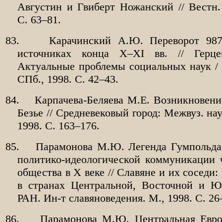
Августин и Гвиберт Ножанский // Вестн
С. 63–81.
83.
Карачинский А.Ю. Переворот 987
источниках конца X–XI вв. // Герце
Актуальные проблемы социальных наук /
СПб., 1998. С. 42–43.
84.
Карпачева-Беляева М.Е. Возникновение
Безье // Средневековый город: Межвуз. нау
1998. С. 163–176.
85.
Парамонова М.Ю. Легенда Гумпольда
политико-идеологической коммуникации 
общества в X веке // Славяне и их соседи:
в странах Центральной, Восточной и Ю
РАН. Ин-т славяноведения. М., 1998. С. 26
86.
Парамонова М.Ю. Центральная Европ