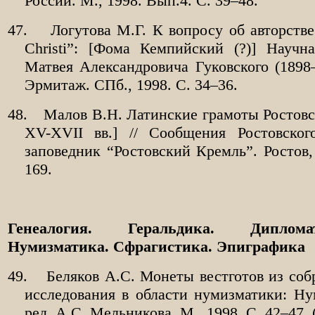
России. М., 1998. Вып.4. С. 39–48.
47.
Логутова М.Г. К вопросу об авторстве 
Christi”: [Фома Кемпийский (?)] Научн
Матвея Александровича Гуковского (1898–1
Эрмитаж. СПб., 1998. С. 34–36.
48.
Малов В.Н. Латинские грамоты Ростовс
XV-XVII вв.] // Сообщения Ростовског
заповедник “Ростовский Кремль”. Ростов,
169.
Генеалогия. Геральдика. Диплома
Нумизматика. Сфрагистика. Эпиграфика
49.
Беляков А.С. Монеты вестготов из со
исследования в области нумизматики: Ну
ред. А.С. Мельникова. М., 1998. С. 42–47. 