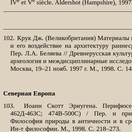
e
e
IV
et V
siècle. Aldershot (Hampshire), 1997
102.
Крук Дж. (Великобритания) Материалы к
и его воздействие на архитектуру раннес
Пер. Л.А.
Беляева // Древнерусская культу
археология и междисциплинарные исследо
Москва, 19–21 нояб. 1997
г. М., 1998. С.
14
Северная Европа
103.
Иоанн Скотт Эриугена. Перифюсео
462Д-463С; 474В-500С) / Пер. и при
Философия природы в античности и в сре
Ин-т философии. М., 1998. С.
218–273.