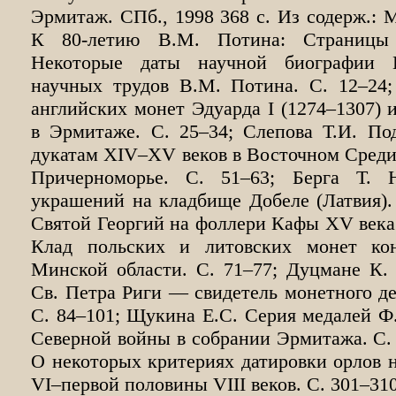
Эрмитаж. СПб., 1998 368 с. Из содерж.: 
К 80-летию В.М. Потина: Страницы 
Некоторые даты научной биографии 
научных трудов В.М. Потина. С. 12–24
английских монет Эдуарда
I
(1274–1307) 
в Эрмитаже. С. 25–34; Слепова Т.И. По
дукатам
XIV
–
XV
веков в Восточном Сред
Причерноморье. С. 51–63; Берга Т. Н
украшений на кладбище Добеле (Латвия). 
Святой Георгий на фоллери Кафы
XV
века
Клад польских и литовских монет к
Минской области. С. 71–77; Дуцмане К.
Св. Петра Риги — свидетель монетного д
С. 84–101; Щукина Е.С. Серия медалей Ф
Северной войны в собрании Эрмитажа. С. 
О некоторых критериях датировки орлов н
VI
–первой половины
VIII
веков. С. 301–310