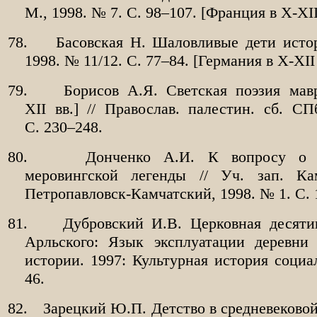
М., 1998. № 7. С. 98–107. [Франция в X-XII
78.
Басовская Н. Шаловливые дети истор
1998. № 11/12. С. 77–84. [Германия в X-XII 
79.
Борисов А.Я. Светская поэзия мав
XII вв.] // Православ. палестин. сб. СП
С. 230–248.
80.
Донченко А.И. К вопросу о 
меровингской легенды // Уч. зап. Кам
Петропавловск-Камчатский, 1998. № 1. С. 
81.
Дубровский И.В. Церковная десяти
Арльского: Язык эксплуатации деревни 
истории. 1997: Культурная история социал
46.
82.
Зарецкий Ю.П. Детство в средневеково