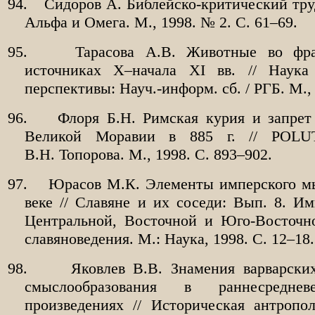
94.
Сидоров А. Библейско-критический тру
Альфа и Омега. М., 1998. № 2. С. 61–69.
95.
Тарасова А.В. Животные во фра
источниках X–начала XI вв. // Наука
перспективы: Науч.-информ. сб. / РГБ. М., 
96.
Флоря Б.Н. Римская курия и запрет
Великой Моравии в 885 г. // POLU
В.Н. Топорова. М., 1998. С. 893–902.
97.
Юрасов М.К. Элементы имперского мы
веке // Славяне и их соседи: Вып.
8. Им
Центральной, Восточной и Юго-Восточн
славяноведения. М.: Наука, 1998. С.
12–18.
98.
Яковлев В.В. Знамения варварски
смыслообразования в раннесреднев
произведениях // Историческая антропо