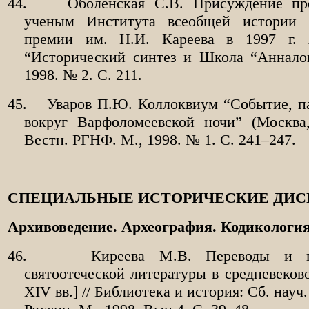
44.
Оболенская С.В. Присуждение п
ученым Института всеобщей истории
премии им. Н.И. Кареева в 1997 г. 
“Исторический синтез и Школа “Анналов
1998. № 2. С. 211.
45.
Уваров П.Ю. Коллоквиум “Событие, п
вокруг Варфоломеевской ночи” (Москва,
Вестн. РГНФ. М., 1998. № 1. С. 241–247.
СПЕЦИАЛЬНЫЕ ИСТОРИЧЕСКИЕ ДИ
Архивоведение. Археография. Кодикологи
46.
Киреева М.В. Переводы и п
святоотеческой литературы в средневеков
XIV вв.] // Библиотека и история: Сб. науч. 