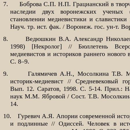
7.
Боброва С.П. Н.П. Грацианский в твор
наследии двух воронежских ученых
становлении медиевистики и славистики в
Науч. тр. ист. фак. / Воронеж. гос. ун-т. В
8.
Ведюшкин В.А. Александр Николаев
1998) [Некролог] // Бюллетень Всер
медиевистов и историков раннего нового 
С. 8–9.
9.
Галямичев А.Н., Мосолкина Т.В.
историк-медиевист // Средневековый го
Вып. 12. Саратов, 1998. С. 5-14. Прил.: Н
наук М.М. Ябровой / Сост. Т.В. Мосолкина
14.
10.
Гуревич А.Я. Апории современной ист
и подлинные // Одиссей. Человек в ист