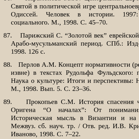
Святой в политической игре центральноев
Одиссей. Человек в истории. 1997:
социального. М., 1998. С. 45–70.
87.
Парижский С. “Золотой век” еврейской
Арабо-мусульманский период. СПб.: Изд
1998. 126 с.
88.
Перлов А.М. Концепт нормативности (р
извне) в текстах Рудольфа Фульдского: 
Наука о культуре: Итоги и перспективы: Н
М., 1998. Вып. 5. С. 23–36.
89.
Прокопьев С.М. История спасения ч
Оригена “О началах”: От понимани
Историческая мысль в Византии и на 
Межвуз. сб. науч. тр. / Отв. ред. И.В. Кр
Иваново, 1998. С. 7–22.