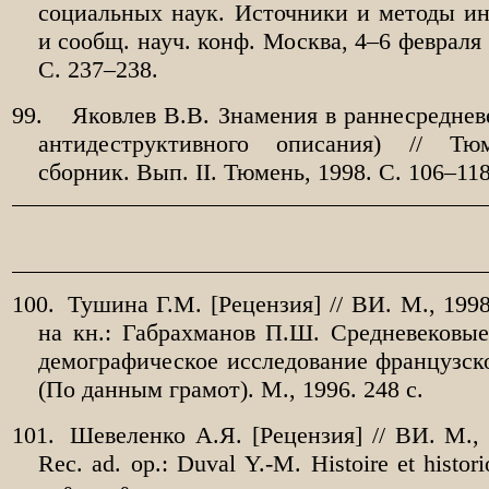
социальных наук. Источники и методы инт
и сообщ. науч. конф. Москва, 4–6 февраля 1
С.
237–238.
99.
Яковлев
В.В. Знамения в раннесреднев
антидеструктивного описания) // Тю
сборник. Вып.
II. Тюмень, 1998. С.
106–118
100.
Тушина Г.М. [Рецензия] // ВИ. М., 1998
на кн.: Габрахманов П.Ш. Средневековые
демографическое исследование французско
(По данным грамот). М., 1996. 248 с.
101.
Шевеленко А.Я. [Рецензия] // ВИ. М.,
Rec. ad. op.: Duval Y.-M. Histoire et histor