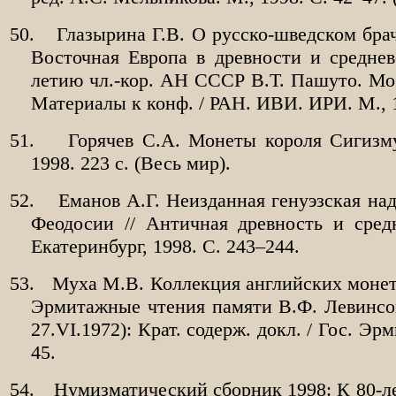
50.
Глазырина Г.В. О русско-шведском бр
Восточная Европа в древности и средне
летию чл.-кор. АН СССР В.Т. Пашуто. Моск
Материалы к конф. / РАН. ИВИ. ИРИ. М., 1
51.
Горячев С.А. Монеты короля Сигиз
1998. 223 с. (Весь мир).
52.
Еманов А.Г. Неизданная генуэзская на
Феодосии // Античная древность и средн
Екатеринбург, 1998. С. 243–244.
53.
Муха М.В. Коллекция английских моне
Эрмитажные чтения памяти В.Ф. Левинсон
27.
VI
.1972): Крат. содерж. докл. / Гос. Эр
45.
54.
Нумизматический сборник 1998: К 80-л