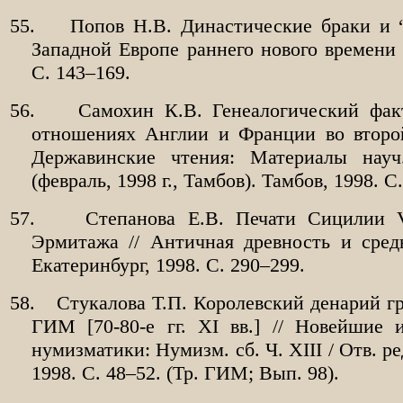
55.
Попов Н.В. Династические браки и 
Западной Европе раннего нового времени 
С. 143–169.
56.
Самохин К.В. Генеалогический фак
отношениях Англии и Франции во втор
Державинские чтения: Материалы науч
(февраль, 1998 г., Тамбов). Тамбов, 1998. С
57.
Степанова Е.В. Печати Сицилии
Эрмитажа // Античная древность и средн
Екатеринбург, 1998. С. 290–299.
58.
Стукалова Т.П. Королевский денарий г
ГИМ [70-80-е гг.
XI
вв.] // Новейшие и
нумизматики: Нумизм. сб. Ч.
XIII
/ Отв. р
1998. С. 48–52. (Тр. ГИМ; Вып. 98).