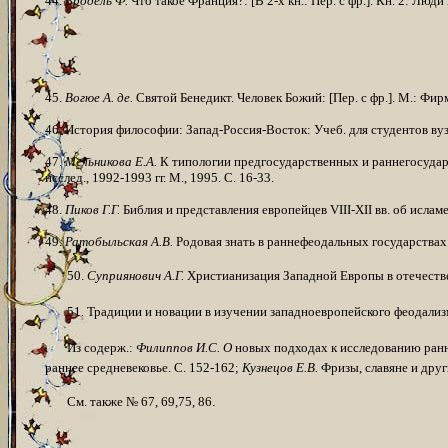
44.
Бродель Ф.
Что такое Франция?: [В 2-х кн.: Пер. с фр.]. Кн. 2: Люди и 
45.
Вогюе А. де.
Святой Бенедикт. Человек Божий: [Пер. с фр.]. М.: Фир­м
46. История философии: Запад-Россия-Восток: Учеб. для студентов вузо
47.
Мельникова Е.А.
К типологии предгосударственных и раннегосудар
исслед., 1992-1993 гг. М., 1995. С. 16-33.
48.
Пиков Г.Г.
Библия и представления европейцев
VIII
-
XII
вв. об исламе
49.
Ратобыльская А.В.
Родовая знать в раннефеодальных государствах Ц
50.
Суприянович А.Г.
Христианизация Западной Европы в отечественно
51. Традиции и новации в изучении западноевропейского феодализм
Из содерж.:
Филиппов И.С. О
новых подходах к исследованию ранн
раннее средне­вековье. С. 152-162;
Кузнецов Е.В.
Фризы, славяне и друг
См. также № 67, 69,75, 86
.