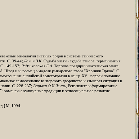
вековые генеалогии знатных родов в систе­ме этнического
ти. С.
39-44; Донин В.К.
Судьба знати - судьба этноса: германиза­ция
 С. 149-157;
Радзиховская Е.А.
Торгово-предпринимательская эли­та
.А.
Швед и иноземец в модели рыцарского этоса "Хроники Эрика". С.
мосознание анг­лийской аристократии в конце XV - первой половине
альное самосознание венгер­ского дворянства и языковая ситуация в
нглии. С. 228-237;
Варьяш О.И.
Знать, Реконкиста и формирование
е": романские культурные традиции и этносоциальное развитие
д.].М.,1994.