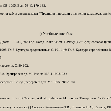
/ СВ. 1995. Вып. 58. С. 179-183.
о­риографии средневековья // Традиции и новации в изучении западноевропей­
г) Учебные пособия
Дрофа", 1995. (Что? Где? Когда? Как? Зачем? Почему?). 2: Средневековая цивил
995. Гл. 5. Культура средневековья. С. 101-146; Гл. 6. Культура европейского 
5.
вре­мени. С. 80-102.
Б.А. Эренгросс и др. М.: Изд-во МАИ, 1995. 98 с.
­дений. 2-е изд., перераб. и доп. М.: 1995. 288 с.: ил.
ения: [В 5 ч.] / Отв. ред. А.Л. Ястребицкая. М.: Фирма "Интерпракс, 1995. Ч. 1
ультуры в 7-м кл.). [Авт.-сост. Кожевникова Т.В., Полынова Н.А.]. Самара, 199