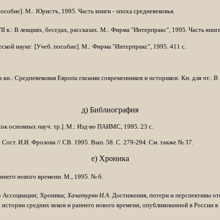
­собие]. М.: Юристъ, 1995. Часть книги - эпоха средневековья.
в.: В лекциях, беседах, рассказах. М.: Фирма "Интерпракс", 1995. Часть книги
ской науке: [Учеб. пособие]. М.: Фирма "Интерпракс", 1995. 411 с.
а кн.: Средневековая Европа глазами современников и историков: Кн. для чт.: В 5
д) Библиография
ок основных науч. тр.]. М.: Изд-во ПАИМС, 1995. 23 с.
Сост. И.И. Фролова // СВ. 1995. Вып. 58. С. 279-294. См. также № 37.
е) Хроника
е­го нового времени. М., 1995. № 6.
о Ассоциации; Хроника;
Хачатурян Н.А.
Достижения, потери и перспективы от
истории средних веков и раннего ново­го времени, опубликованной в России в 