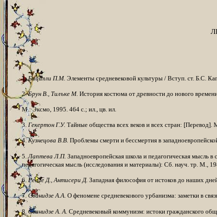
Л
1.
Бицилли П.М.
Элементы средневековой культуры / Вступ. ст.
Б.С. Ка
2.
Брун В., Тилъке М.
История костюма от древности до нового времени
М.: Эксмо, 1995. 464 с.; ил., цв. ил.
3.
Гекертон Г.У.
Тайные общества всех веков и всех стран: [Перевод]. М.:
4.
Кузнецова В.В.
Проблемы смерти и бессмертия в западноевропейской ху
5.
Лаптева Л.П.
Западноевропейская школа и педагогическая мысль в ср
педагоги­ческая мысль (исследования и материалы): Сб. науч. тр. М., 1
6.
Реале Д., Антисери Д.
Западная философия от истоков до наших дней: 
7.
Сванидзе А.А.
О феномене средневекового урбанизма: заметки в связи 
8.
Сванидзе А.
А.
Средневековый коммунизм: истоки гражданского общест