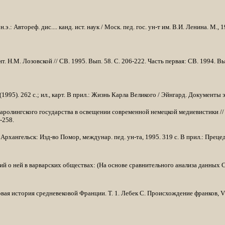
 н.э.: Ав­тореф. дис.... канд. ист. наук / Моск. пед. гос. ун-т им. В.И. Ленина. М., 
т. Н.М. Лозовской // СВ. 1995. Вып. 58. С. 206-222. Часть первая: СВ. 1994. Вы
1995). 262 с.; ил., карт. В прил.: Жизнь Карла Великого / Эйнгард. Документы 
ролингского государства в освещении современной немецкой медиевистики // 
-258.
­хангельск: Изд-во Помор, междунар. пед. ун-та, 1995. 319 с. В прил.: Прецед
 о ней в варварских обществах: (На основе сравнительного анализа данных Сал
: Новая история средневековой Франции. Т. 1. Лебек С. Происхождение франков,
V