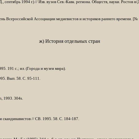
 сентябрь 1994 г.) // Изв. вузов Сев.-Кавк. региона. Обществ, науки. Ростов н/Д
летень Всероссийской Ассоциации медиевистов и историков раннего времени. [№ 1
ж) История отдельных стран
5. 191 с.; ил. (Города и музеи мира).
95.
Вып. 58. С. 95-111.
n
, 1993. 304
s
.
скандинавистов // СВ. 1995. 58. С. 184-187.