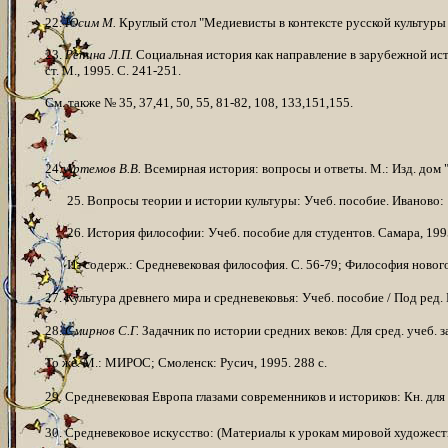
22.
Юсим М.
Круглый стол "Медиевисты в контексте русской культуры /
23.
Репина Л.П.
Социальная история как направление в зарубежной ист
ст. М., 1995. С. 241-251.
См. также № 35, 37,41, 50, 55, 81-82, 108, 133,151,155.
24.
Артемов В.В.
Всемирная история: вопросы и ответы. М.: Изд. дом "
25. Вопросы теории и истории культуры: Учеб. пособие. Иваново: 1
26. История философии: Учеб. пособие для студентов. Самара, 199
Из содерж.: Средневековая философия. С. 56-79; Философия нового 
27. Культура древнего мира и средневековья: Учеб. пособие / Под ред. 
28.
Смирнов С.Г.
Задачник по истории средних веков: Для сред. учеб. заве
То же. М.: МИРОС; Смоленск: Русич, 1995. 288 с.
29. Средневековая Европа глазами современников и историков: Кн. для чт
30. Средневековое искусство: (Материалы к урокам мировой художеств. к