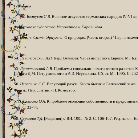
Германцы
52.
Белоусов С.В.
Военное искусство германских народов
IV
-
VI
вв.
Франкское государство Меровингов и Каролингов
53.
Иоганн Скотт Эриугена. О
природах. (Часть вторая) / Пер. и коммен
*
*
*
54.
Левандовский А.П.
Карл Великий: Через империю к Европе. М.: Б.г. (
55.
Леонтъевский А.В.
Проблемы социально-политического развития Ка
Памяти
Д.М. Петрушевского и А.И. Неусыхина: Сб. ст. М., 1995. С. 252
56.
Неретина С.С.
Верующий разум: Книга бытия и Салический закон. Ар
Фрагм.: Пер. с латин. / П. Коместор.
57.
Сутыгина О.А.
К проблеме эволюции собственности и представлений
№ 2. С. 33-44.
58.
Сергеева Т.Д.
[Рецензия] // ВИ. 1995. № 2. С. 166-167. Рец. на кн.
1993.
Англия