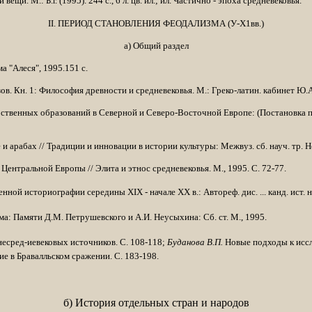
вещи. М.: Б.г. (1995). 244 с., 6 л. цв. ил.; ил. Частично - эпоха средневековья.
II
. ПЕРИОД СТАНОВЛЕНИЯ ФЕОДАЛИЗМА (У-Х1вв.)
а) Общий раздел
а "Алеся", 1995.151 с.
в. Кн. 1: Философия древности и средневековья. М.: Греко-латин. кабинет Ю.А
ственных образований в Северной и Северо-Восточной Европе: (Постановка п
 и арабах // Традиции и инновации в истории культуры: Межвуз. сб. науч. тр. Но
ентральной Европы // Элита и этнос средневековья. М., 1995. С. 72-77.
й историографии середины XIX - начале XX в.: Автореф. дис. ... канд. ист. наук 
а: Па­мяти Д.М. Петрушевского и А.И. Неусыхина: Сб. ст. М., 1995.
есред-иевековых источников. С. 108-118;
Буданова В.П.
Новые подходы к иссл
ие в Бравалльском сражении. С. 183-198.
б) История отдельных стран и народов