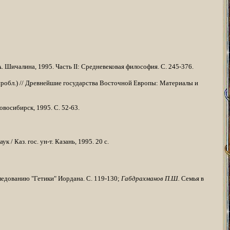
. Шичалина, 1995. Часть II: Средневековая философия. С. 245-376.
робл.) // Древнейшие государства Восточной Европы: Материалы и
­восибирск, 1995. С. 52-63.
/ Каз. гос. ун-т. Казань, 1995. 20 с.
едова­нию "Гетики" Иордана. С. 119-130;
Габдрахманов П.Ш.
Семья в