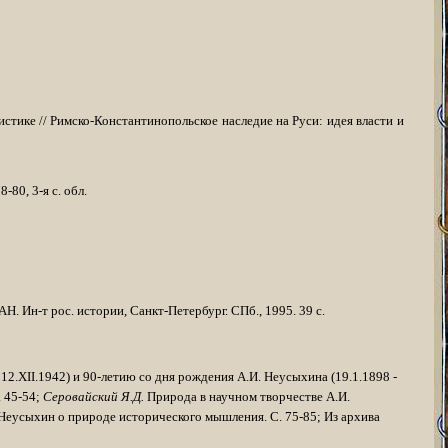
­стике // Римско-Константинопольское наследие на Руси: идея власти и
-80, 3-я с. обл.
АН. Ин-т рос. истории, Санкт-Петербург. СПб., 1995. 39 с.
 12.
XII
.1942) и 90-летию со дня рождения А.И. Неусыхина (19.1.1898 -
 45-54;
Серовайский Я.Д.
Природа в научном творчестве А.И.
Неусыхин о при­роде исторического мышления. С. 75-85; Из архива