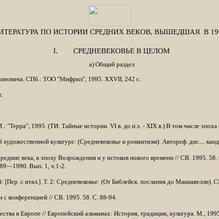
ИТЕРАТУРА ПО ИСТОРИИ СРЕДНИХ ВЕКОВ, ВЫШЕДШАЯ
В 19
I.
СРЕДНЕВЕКОВЬЕ В ЦЕЛОМ
а) Общий раздел
га­новича. СПб.: ТОО "Мифрил", 1995. XXVII, 242 с.
:
 "Терра", 1995. (ТИ: Тайные истории. VI в. до н.э. - XIX в.) В том числе эпоха
дожественной культуре: (Средневековье и романтизм): Автореф. дис.... канд. фил
едние века, в эпоху Возрождения и у истоков нового времени // СВ. 1995. 58.
989—1990. Вып. 1, ч.1-2.
[Пер. с итал.]. Т. 2: Средневековье: (От Библейск. послания до Макиавелли). С
с конференцией // СВ. 1995. 58. С. 88-94.
ва в Европе // Европейский альманах: История, традиции, культура. М., 1995.