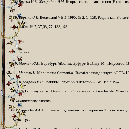
38.
Волков И.В., Узнародов И.М.
Вторые сказкинские чтения (Ростов н/Д.,
39.
Варьяш О.И.
[Рецензия] // ВИ. 1995. № 2. С. 159. Рец. на кн.: Бюл
См. также № 7, 37,63, 77, 133,193.
Германия
40.
Маркин Ю.П.
Вартбург. Айзенах. Эрфурт. Веймар. М.: Искусство, 199
41.
Мэртлъ
К
.
Monumenta Germaniae Historica:
взгляд
изнутри
//
СВ
.
19
42.
Шевардин В.Н.
Границы Германии в истории // ВИ. 1995.
№ 4.
С
. 169-170.
Рец
.
на
кн
.: Deutschlands Grenzen in der Geschichfe. Munche
Скандинавские страны
43.
Сванидзе А.А.
Проблемы средневековой истории на XII конференции 
Франция