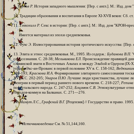
9.
Тарнов Р.
История западного мышления: [Пер. с англ.]. М.: Изд. дом 
10. Традиции образования и воспитания в Европе
XI
-
XVII
веков:
Сб. ст
11.
Тэннэхилл Р.
Секс в истории: [Пер. с англ.]. М.: Изд. дом
"КРОН
-
прес
Имеется материал из эпохи средневековья.
12.
Фукс Э.
Иллюстрированная история эротического искусства:
[Пер. 
13. Элита и этнос средневековья. М., 1995. Из содерж.:
Буданова В.П.
"
самосознания. С. 28-38;
Мельникова ЕЛ.
Происхождение правящей дина
славянской знати в Восточных Альпах и между Эльбой и Одером (
IX
-
XI
города Экс-ан-Прованс в первой половине XV в. С. 158-162;
Ведюшкин
189-193;
Краснова И.А.
Формирование элитарного самосознания тоскан
XVI в. С. 202-205;
Уваров П.Ю.
Лучшие люди христианства, лучшие люд
Венгрии в первый период раннего но­вого времени. С. 218-227;
Репина 
португальского народа. С. 247-252;
Блцзнюк С.В.
Этнокультурные отно
городов-коммун на Балканах. С. 271—276.
14.
Мамут Л.С., Графский В.Г.
[Рецензия] // Государство и право. 1995.
Источниковедение
См. № 51,144,160.