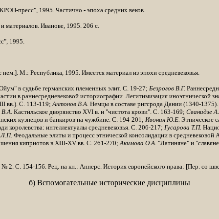
"КРОН-пресс", 1995. Частично - эпоха средних веков.
. и материалов. Иванове, 1995. 206 с.
с", 1995.
с нем.]. М.: Республика, 1995. Имеется материал из эпохи средневековья.
Ойум" в судьбе германских племенных элит. С. 19-27;
Безрогов В.Г.
Раннесредне
стии в раннесредневековой историографии. Легитимизация иноэтнической зна
II
вв.). С. 113-119;
Антонов В.А.
Немцы в составе ригсрода Дании (1340-1375).
 В.А.
Кастильское дворянство XVI в. и "чистота крови". С. 163-169;
Сванидзе А
ских кузнецов и банкиров на чужбине. С. 194-201;
Ивонин Ю.Е.
Этническое са
и королевства: интеллектуалы средневековья. С. 206-217;
Гусарова Т.П.
Национ
Л.П.
Феодальные элиты и процесс этниче­ской консолидации в средневековой А
шения киприотов в ХШ-XV вв. С. 261-270;
Акимова О.А.
"Латиняне" и "славян
 № 2. С. 154-156. Рец. на кн.: Аннерс. История европейского права: [Пер. со шве
б) Вспомогательные исторические дисциплины