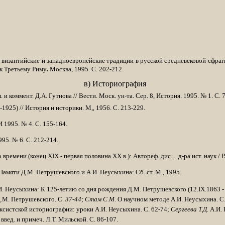
ви­зантийские и западноевропейские традиции в русской средневековой сфраги
 к Третьему
Ри­му
.
Москва, 1995. С. 202-212.
в) Историография
 коммент. Д.А. Гутнова // Вести. Моск. ун-та. Сер. 8, История. 1995. № 1. С. 78
925) // История и историки. М„ 1956. С. 213-229.
1995. № 4. С. 155-164.
95. № 6. С. 212-214.
ремени (конец XIX - первая половина XX в.): Автореф. дис.... д-ра ист. наук / Р
Па­мяти Д.М. Петрушевского и А.И. Неусыхина: Сб. ст. М., 1995.
. Неусыхина: К 125-летию со дня рождения Д.М. Петрушевского (12.
IX
.1863 -
.М. Петрушевского. С.
37-44; Стам С.М.
О научном методе А.И. Неусыхина. С.
систской историо­графии: уроки А.И. Неусыхина. С. 62-74;
Сергеева Т.Д.
А.И. 
 введ. и примеч. Л.Т. Мильской. С. 86-107.