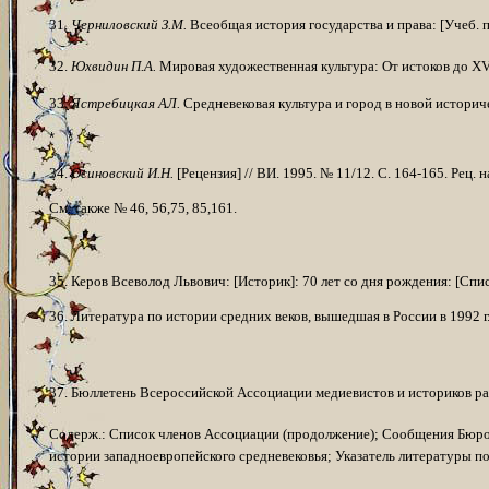
31.
Черниловский З.М.
Всеобщая история государства и права: [Учеб. по
32.
Юхвидин П.А.
Мировая художественная культура: От истоков до XVII 
33.
Ястребицкая АЛ.
Средневековая культура и город в новой историче­
*
*
*
34.
Осиновский И.Н.
[Рецензия] // ВИ. 1995. № 11/12. С. 164-165. Рец. н
См. также № 46, 56,75, 85,161.
35. Керов Всеволод Львович: [Историк]: 70 лет со дня рождения: [Спис
36. Литература по истории средних веков, вышедшая в России в 1992 г. 
37. Бюллетень Всероссийской Ассоциации медиевистов и историков ранн
Содерж.: Список членов Ассоциации (продолжение); Сообщения Бюр
исто­рии западноевропейского средневековья; Указатель литературы по 