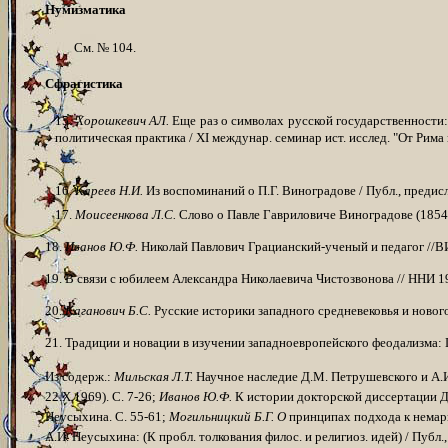
Нумизматика
См. № 104.
Сфрагистика
15.
Хорошкевич АЛ.
Еще раз о символах русской государственности: 
полити­ческая практика / XI междунар. семинар ист. исслед. "От Рима
16.
Кареев Н.И.
Из воспоминаний о П.Г. Виноградове / Публ., предисл. и
17.
Моисеенкова Л.С.
Слово о Павле Гавриловиче Виноградове (1854-1
18.
Иванов Ю.Ф.
Николай Павлович Грацианский-ученый и педагог //ВИ 
19. В связи с юбилеем Александра Николаевича Чистозвонова // ННИ 19
20.
Каганович Б.С.
Русские историки западного средневековья и нового в
21. Традиции и новации в изучении западноевропейского феодализма:
Из содерж.:
Мильская Л.Т.
Научное наследие Д.М. Петрушевского и А.И
22.Х.1969). С. 7-26;
Иванов Ю.Ф.
К истории докторской диссертации Д
Неусыхина. С. 55-61;
Могильницкий Б.Г. О
принципах подхода к немарк
А.И. Неусыхина: (К пробл. толкования филос. и религиоз. идей) / Публ.,