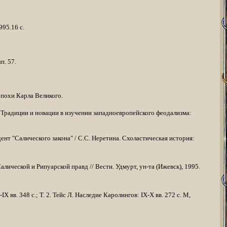
1995.16 с.
п. 57.
эпохи Карла Ве­ликого.
Традиции и новации в изучении западноевропейского феодализма:
ент "Салического закона" / С.С. Неретина. Схоластическая история:
ической и Рипуарской правд // Вести. Удмурт, ун-та (Ижевск), 1995.
-
IX
вв. 348 с.; Т. 2. Тейс Л. Наследие Каролингов:
IX
-
X
вв. 272 с. М,