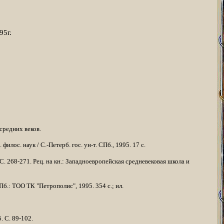
95г.
 средних веков.
ос. наук / С.-Петерб. гос. ун-т. СПб., 1995. 17 с.
 С. 268-271.
Pe
ц. на кн.: Западноевропейская средневековая школа и
Пб.: ТОО ТК "Петрополис", 1995. 354 с.; ил.
 С. 89-102.