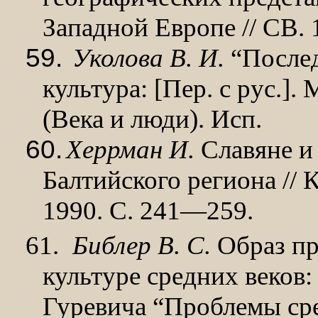
Западной Европе // СВ. 
59.
Уколова В. И.
“Послед
культура: [Пер. с рус.]. М
(Века и люди). Исп.
60.
Херрман И.
Славяне и
Балтийского региона // 
1990. С. 241—259.
61.
Библер В. С.
Образ пр
культуре средних веков: 
Гуревича “Проб­лемы ср