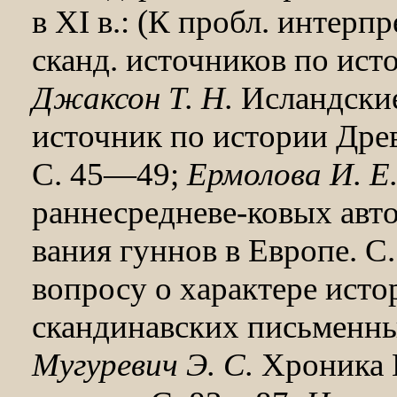
в XI в.: (К пробл. интерп
сканд. источников по ист
Джаксон Т. Н.
Ис­ландские
источник по истории Древ
С. 45—49;
Ермолова И. Е
раннесредневе-ковых авт
вания гуннов в Европе. 
вопросу о характере ист
скандинавских письменны
Мугуревич Э. С.
Хроника Г