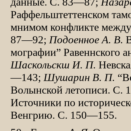
данные. С. 83—87;
Назаре
Раффельштеттенском тамо
мнимом конфликте меж­ду 
87—92;
Подоенное А. В.
В
мографии” Равеннского а
Шаскольскш И. П.
Невская
—143;
Шушарин В. П.
“Ве
Волынской летописи. С. 
Источники по историческ
Венгрию. С. 150—155.