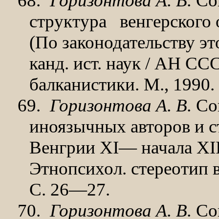
68.
Горизонтова А. В.
Соц
структура
венгерского 
(По зако­нодательству эт
канд. ист. наук / АН СС
балканистики. М., 1990. 
69.
Горизонтова А. В.
Со
иноязычных авторов и с
Венгрии XI— начала XII 
Этнопсихол. стереотип в с
С. 26—27.
70.
Горизонтова А. В.
Со