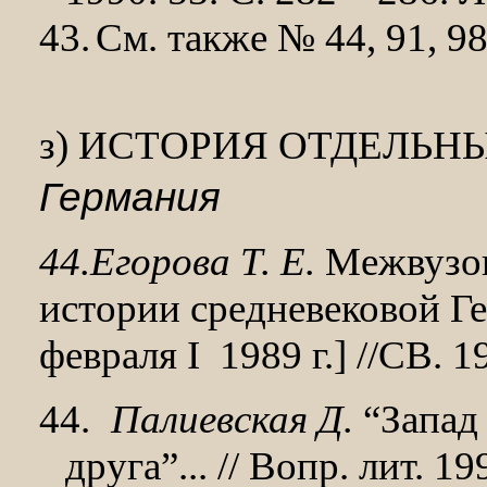
43.
См. также № 44, 91, 98
з) ИСТОРИЯ ОТДЕЛЬН
Германия
44.Егорова Т. Е.
Межвузов
истории средневековой Г
февраля I
1989 г.] //СВ. 
44.
Палиевская Д.
“Запад 
друга”... // Вопр. лит. 199