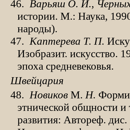
46.
Варьяш О. И., Черных
истории. М.: Наука, 1990
народы).
47.
Каптерева Т. П.
Искус
Изобразит. искусство. 1
эпоха средневековья.
Швейцария
48.
Новиков
М.
Н.
Формир
этнической общ­ности и
раз­вития: Автореф. дис. 