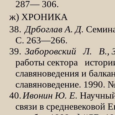
287— 306.
ж) ХРОНИКА
38.
Дрбоглав А. Д.
Семинар
С. 263—266.
39.
Заборовский
Л.
В.,
работы сектора
истори
славяноведения и балка
славяноведение. 1990. №
40.
Ивонин Ю. Е.
Научный
связи в средневековой 