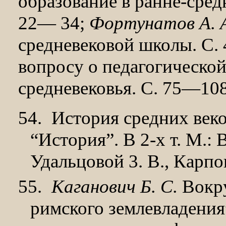
образование в ранне-сред
22— 34;
Фортунатов А. 
средневековой школы. С.
вопросу о педагогиче­ско
средневековья. С. 75—108
54.
История средних веков
“История”. В 2-х т. М.: 
Удальцовой 3. В., Кар­пов
55.
Каганович Б. С.
Вокру
римского землевладения”