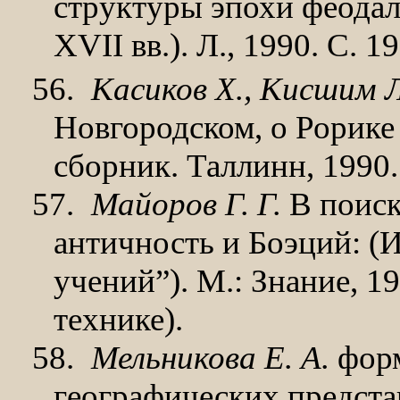
структуры эпохи феода
XVII вв.). Л., 1990. С. 
56.
Касиков Х., Кисшим
Л
Новгородском, о Рорике 
сборник. Таллинн, 1990.
57.
Майоров Г. Г.
В поиск
античность и Боэций: (И
учений”). М.: Знание, 19
технике).
58.
Мельникова Е. А.
форм
географических представ