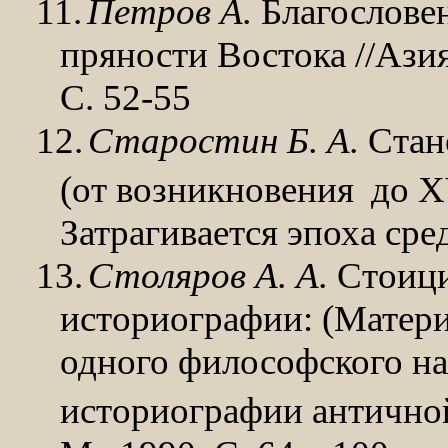
11.
Петров А.
Благослове
пряности Востока //Азия
С. 52-55
12.
Старостин Б. А.
Стан
(от возникновения
до XV
Затрагивается эпоха сре
13.
Столяров А. А.
Стоици
историографии: (Матери
одного философского на
историографии антично