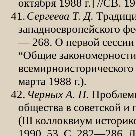
октября 1988 г.] //СВ. 1
41.
Сергеева Т. Д.
Традици
западноевропейского фео
— 268. О первой сессии
“Общие закономерности 
всемирноисторического
марта 1988 г.).
42.
Черных А. П.
Проблемы
общества в советской и
(III коллоквиум историк
1990. 53. С. 282—286. 