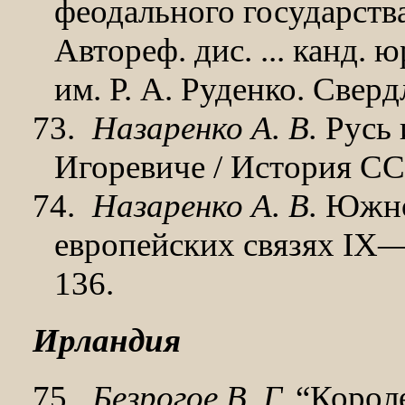
феодального государств
Автореф. дис. ... канд. 
им. Р. А. Руденко. Сверд
73.
Назаренко А. В.
Русь 
Игоревиче / История СС
74.
Назаренко А. В.
Южнон
европейских связях IX—Х
136.
Ирландия
75.
Безрогое В. Г.
“Короле