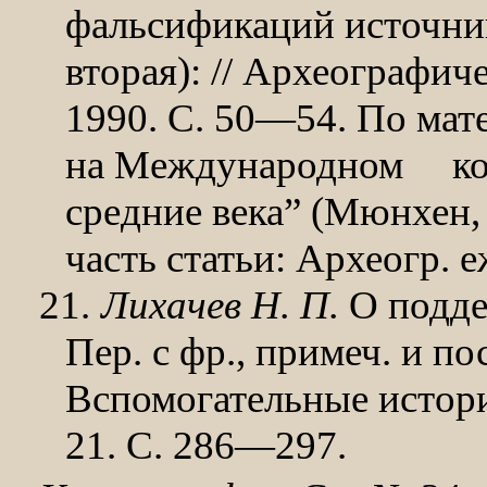
фальсификаций источник
вторая): // Археографиче
1990. С. 50—54. По мат
на Международном
к
средние века” (Мюн­хен,
часть статьи: Археогр. е
21.
Лихачев Н. П.
О поддел
Пер. с фр., примеч. и по
Вспомогательные истори
21. С. 286—297.