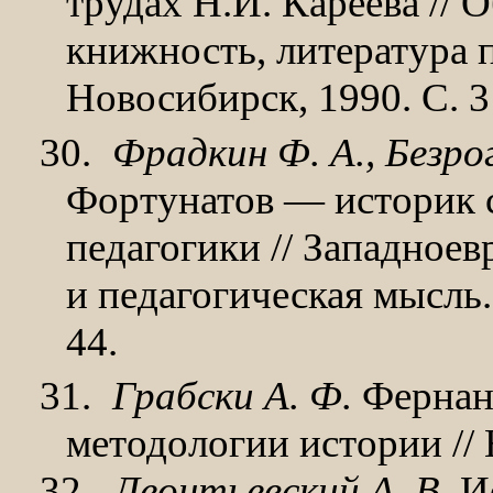
трудах Н.И. Кареева // 
книжность, литература 
Новосибирск, 1990. С. 
30.
Фрадкин Ф. А., Безро
Фортунатов — историк 
педагогики // Западноев
и педагогическая мысль.
44.
31.
Грабски А. Ф.
Фернан 
методологии истории //
32.
Леонтьевский А. В.
Ис