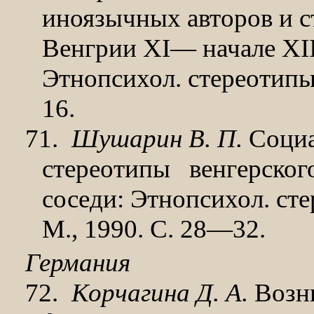
иноязычных авторов и с
Венгрии XI— начале XII 
Этнопсихол. стереотипы 
16.
71.
Шушарин В. П.
Социа
стереотипы
венгерског
соседи: Этнопсихол. стере
М., 1990. С. 28—32.
Германия
72.
Корчагина Д. А.
Возни