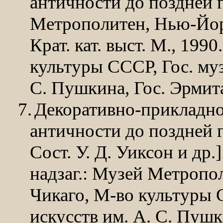
античности до поздней г
Метрополитен, Нью-Йорк
Крат. кат. выст. М., 1990
культуры
СССР, Гос. муз
С. Пушкина, Гос. Эрмит
7.
Декоративно-прикладно
античности до поздней го
Сост. У. Д. Уиксон и др.].
надзаг.: Музей Метропо
Чикаго, М-во культуры С
искусств им. А. С. Пушк