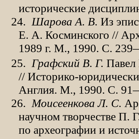
исторические ди­сциплин
24.
Шарова А. В.
Из эпис
Е. А. Косминского // А
1989 г. М., 1990. С. 23
25.
Графский В. Г.
Павел 
// Историко-юридически
Англия. М., 1990. С. 91
26.
Моисеенкова Л. С.
Арх
научном творчестве П. Г
по археографии и источ