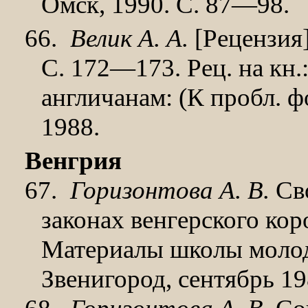
Омск, 1990. С. 87—98.
66.
Велик А. А.
[Рецензия] 
С. 172—173. Рец. на кн.
англичанам: (К пробл. ф
1988.
Венгрия
67.
Горизонтова А. В.
Сво
законах венгерского кор
Материалы школы молод
Звенигород, сентябрь 198