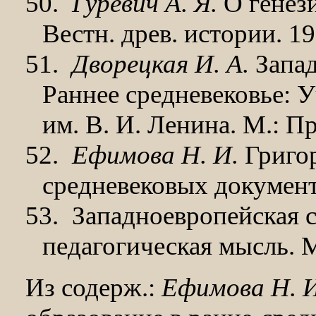
50.
Гуревич А. Я.
О генези
Вестн. древ. истории. 1
51.
Дворецкая И. А.
Запад
Раннее средневековье: У
им. В. И. Ленина. М.: Пр
52.
Ефимова Н. И.
Григор
средневековых документо
53.
Западноевропейская с
педагогическая мысль.
М
Из содерж.:
Ефимова Н. И