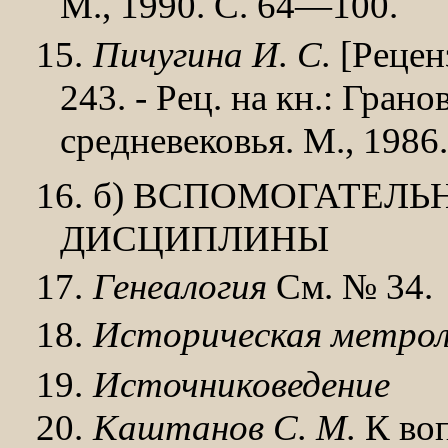
М., 1990. С. 64—100.
15.
Пичугина И. С.
[Реценз
243. - Рец. на кн.: Гран
средневековья. М., 1986.
16.
б) ВСПОМОГАТЕЛЬ
ДИСЦИПЛИНЫ
17.
Генеалогия
См. № 34.
18.
Историческая метро
19.
Источниковедение
20.
Каштанов С. М.
К воп