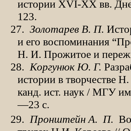
истории XVI-XX вв. Дне
123.
27.
Золотарев В. П.
Истор
и его воспоминания “Пр
Н. И. Прожитое и пережи
28.
Коргунюк Ю. Г.
Разра
истории в творчестве Н. 
канд. ист. наук / МГУ им
—23 с.
29.
Пронштейн А.
П.
Во