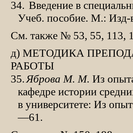
34.
Введение в специаль
Учеб. по­собие. М.: Изд-
См. также № 53, 55, 113, 1
д) МЕТОДИКА ПРЕПО
РАБОТЫ
35.
Яброва М. М.
Из опыта
кафедре истории средних
в университете: Из опыт
—61.