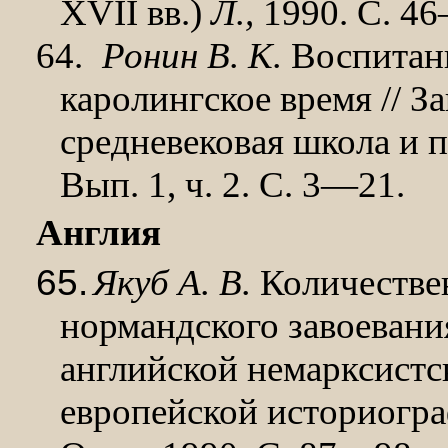
XVII вв.)
Л.,
1990. С. 4
64.
Ронин В. К.
Воспитани
каролингское время // З
средневековая школа и п
Вып.
1,
ч. 2. С. 3—21.
Англия
65.
Якуб А. В.
Количестве
нормандского завоевани
английской не­марксистс
европейской историогра