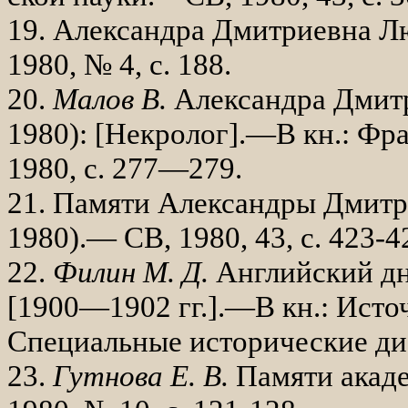
19. Александра Дмитриевна Л
1980, № 4, с. 188.
20.
Малов В.
Александра Дмит
1980): [Некролог].—В кн.: Фра
1980, с. 277—279.
21. Памяти Александры Дмит
1980).— СВ, 1980, 43, с. 423-4
22.
Филин М. Д.
Английский дн
[1900—1902 гг.].—В кн.: Исто
Специальные исторические дис
23.
Гутнова Е. В.
Памяти акаде