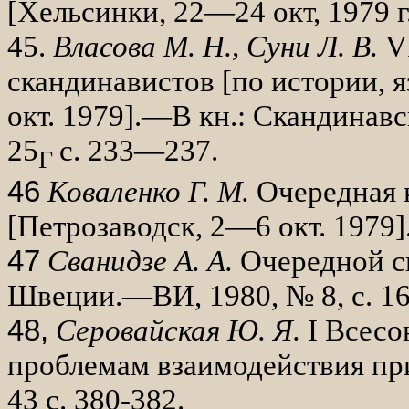
[Хельсинки, 22—24 окт, 1979 г
45.
Власова М. Н., Суни Л. В.
V
скандинавистов [по истории, я
окт. 1979].—В кн.: Скандинавс
25
с. 233—237.
Г
46
Коваленко Г. М.
Очередная 
[Пет­розаводск, 2—6 окт. 1979
47
Сванидзе А. А.
Очередной с
Шве­ции.—ВИ, 1980, № 8, с. 1
48,
Серовайская Ю. Я.
I
Всесою
проб­лемам взаимодействия пр
43 с. 380-382.