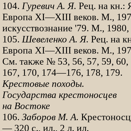
104.
Гуревич А. Я.
Рец. на кн.:
Европа
XI
—
XIII
веков. М., 19
искусствознание '79. М., 1980,
105.
Шевеленко А. Я.
Рец. на к
Ев­ропа
XI
—
XIII
веков. М., 19
См. также № 53, 56, 57, 59, 60, 
167, 170, 174—176, 178, 179.
Крестовые походы.
Государства крестоносцев
на Востоке
106.
Заборов М. А.
Крестоносцы
— 320 с., ил., 2 л. ил.