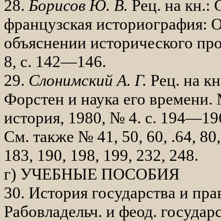
28.
Борисов Ю. В.
Рец. на кн.:
фран­цузская историография: 
объяснении ис­торического пр
8, с. 142—146.
29.
Слонимский А. Г.
Рец. на кн
Форстен и наука его времени.
история, 1980, № 4. с. 194—19
См. также № 41, 50, 60, .64, 80,
183, 190, 198, 199, 232, 248.
г) УЧЕБНЫЕ ПОСОБИЯ
30. История государства и пра
Рабовладельч. и феод. государ