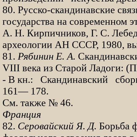
80. Русско-скандинавские свя
государства на современном эт
А. Н. Кирпичников, Г. С. Лебед
археологии АН СССР, 1980, вы
81.
Рябинин Е. А.
Скандинавск
VIII
века из Старой Ладоги: (П
- В кн.: Скандинавский сбор
161— 178.
См. также № 46.
Франция
82.
Серовайский Я. Д.
Борьба ф