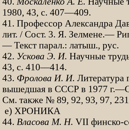
40.
Москаленко А. Е.
Научные т
1980, 43, с. 407—409.
41. Профессор Александра Дав
лит. / Сост. 3. Я. Зелмене.— Ри
— Текст парал.: латыш., рус.
42.
Ускова Э. И.
Научные труды
43, с. 410—414.
43.
Фролова И. И.
Литература п
вышедшая в СССР в 1977 г.—СВ
См. также № 89, 92, 93, 97, 231
е) ХРОНИКА
44.
Власова М. Н.
VII
финско-с