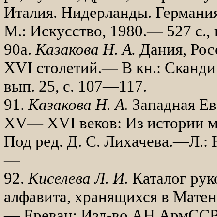
Италия. Нидерланды. Германия 
М.: Искусство, 1980.— 527 с., и
90а.
Казакова Н. А.
Дания, Рос
XVI
столетий.— В кн.: Скандин
вып. 25, с. 107—117.
91.
Казакова Н. А.
Западная Ев
XV
—
XVI
веков: Из истории м
Под ред. Д. С. Лихачева.—Л.: На
—
92.
Киселева Л. И.
Каталог рук
ал­фавита, хранящихся в Матена
— Ереван: Изд-во АН АрмССР, 