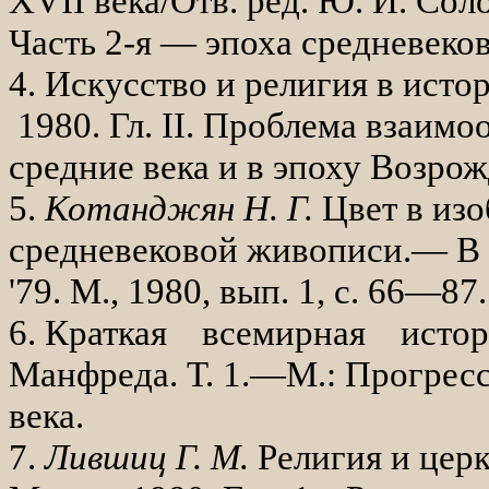
XVII
века/Отв. ред. Ю. И. Со­л
Часть 2-я — эпоха средневеков
4. Искусство и религия в ис
1980.
Гл.
II
. Проблема взаимоо
средние века и в эпоху Возрож
5.
Котанджян Н. Г.
Цвет в изо
средневековой живописи.— В к
'79. М., 1980, вып. 1, с. 66—87.
6. Краткая всемирная истори
Манфреда. Т. 1.—М.: Прогресс
века.
7.
Лившиц Г. М.
Религия и цер