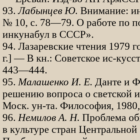
93.
Лабынцев Ю.
Внимание: ин
№ 10, с. 78—79.
О работе по п
инкунабул в СССР».
94. Лазаревские чтения 1979 г
г.] — В кн.: Советское ис-кусст
443—444.
95.
Малашенко И. Е.
Данте и Ф
реше­нию вопроса о светской и
Моск. ун-та. Философия, 1980, 
96.
Немилов А. Н.
Проблема об
в культуре стран Центральной