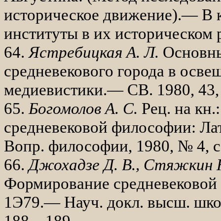
историческое движение).— В к
институты в их исто­рическом р
64.
Ястребицкая А. Л.
Основны
средневекового города в осв
медиевистики.— СВ. 1980, 43,
65.
Богомолов А. С.
Рец. на кн
средневековой философии: Лат
Вопр. философии, 1980, № 4, с
66.
Джохадзе Д. В., Стяжкин 
Формирование средневековой ф
1Э79.— Науч. докл. высш. шко­л
188—189.