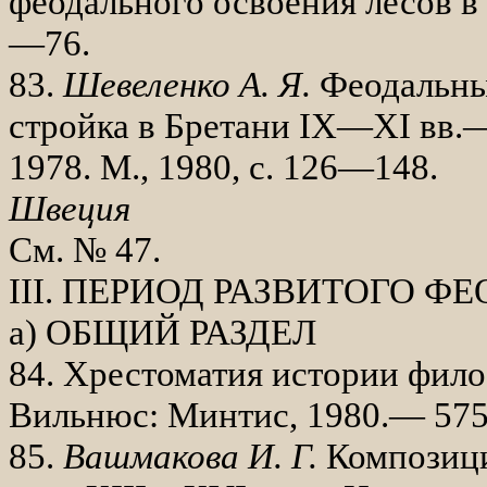
фео­дального освоения лесов в
—76.
83.
Шевеленко А. Я.
Феодальны
стройка в Бретани
IX
—
XI
вв.—
1978. М., 1980, с. 126—148.
Швеция
См. № 47.
III
. ПЕРИОД РАЗВИТОГО ФЕ
а) ОБЩИЙ РАЗДЕЛ
84. Хрестоматия истории фило
Вильнюс: Минтис, 1980.— 575 
85.
Вашмакова И. Г.
Композици