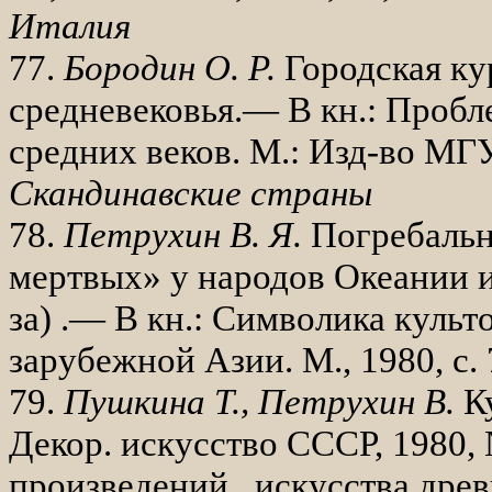
Италия
77.
Бородин О. Р.
Городская ку
сред­невековья.— В кн.: Проб
средних веков. М.: Изд-во МГУ
Скандинавские страны
78.
Петрухин В. Я.
Погребальн
мертвых» у народов Океании и
за) .— В кн.: Символика культ
зарубежной Азии. М., 1980, с.
79.
Пушкина Т., Петрухин В.
К
Декор. искусство СССР, 1980, 
произведений ис­кусства дре