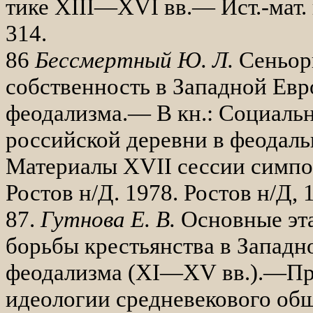
тике
XIII
—
XVI
вв.— Ист.-мат. 
314.
86
Бессмертный Ю. Л.
Сеньор
собствен­ность в Западной Евр
феода­лизма.— В кн.: Социаль
российской деревни в феодаль
Материалы
XVII
сессии симпоз
Ростов н/Д. 1978. Ростов н/Д, 
87.
Гутнова Е. В.
Основные эт
борьбы крестьянства в Западн
феодализма (
XI
—
XV
вв.).—Пр
идеологии средневекового обще