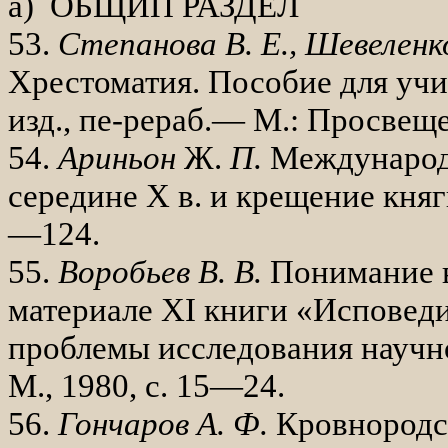
а) ОБЩИП РАЗДЕЛ
53.
Степанова В. Е., Шевеленк
Хресто­матия. Пособие для уч
изд., пе-рераб.— М.: Просвеще
54.
Ариньон
Ж.
П.
Международ
се­редине
X
в. и крещение княг
—124.
55.
Воробьев В. В.
Понимание в
материа­ле
XI
книги «Исповеди
проблемы ис­следования научно
М., 1980, с. 15—24.
56.
Гончаров А. Ф.
Кровнородс