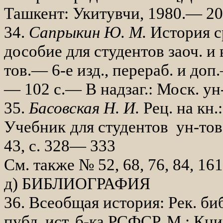
Ташкент: Укитувчи, 1980.— 20
34.
Сапрыкин Ю. М.
История с
дособие для студентов заоч. и в
тов.— 6-е изд., перераб. и доп
— 102 с.— В надзаг.: Моск. ун
35.
Басовская Н. И.
Рец. на кн
Учебник
для студентов ун-тов
43, с. 328— 333
См.
также № 52, 68, 76, 84, 161
д) БИБЛИОГРАФИЯ
36. Всеобщая история: Рек. биб
публ. ист. б-ка РСФСР. М.: Кни­