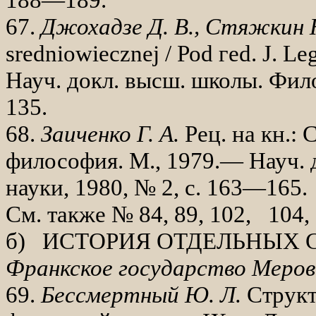
67.
Джохадзе Д. В., Стяжкин 
sredniowiecznej
/ Ро
d
ге
d
.
J
.
Le
Науч. докл. высш. школы. Фило
135.
68.
Заиченко Г. А.
Рец. на кн.: 
фило­софия. М., 1979.— Науч. 
науки, 1980, № 2, с. 163—165.
См. также № 84, 89, 102, 104, 
б) ИСТОРИЯ ОТДЕЛЬНЫХ 
Франкское государство Меров
69.
Бессмертный Ю. Л.
Структ