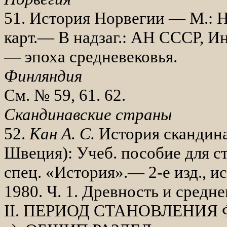
51. История Норвегии — М.: Нау
карт.— В надзаг.: АН СССР, Ин
— эпоха средневе­ковья.
Финляндия
См. № 59, 61. 62.
Скандинавские страны
52.
Кан А. С.
История скандина
Швеция): Учеб. пособие для ст
спец. «История».— 2-е изд., и
1980. Ч. 1. Древность и среднев
II
. ПЕРИОД СТАНОВЛЕНИЯ