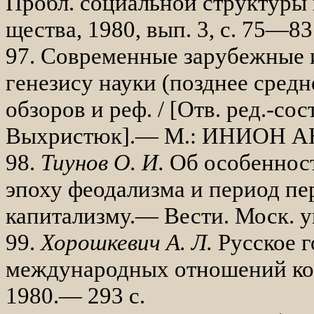
Пробл. социальной структуры 
щества, 1980, вып. 3, с. 75—83
97. Современные зарубежные 
генези­су науки (позднее средн
обзо­ров и реф. / [Отв. ред.-сос
Выхристюк].— М.: ИНИОН АН 
98.
Тиунов О. И.
Об особеннос
эпо­ху феодализма и период пе
капитализ­му.— Вести. Моск. у
99.
Хорошкевич А. Л.
Русское г
международ­ных отношений к
1980.— 293 с.