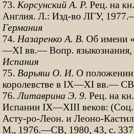
73.
Корсунский А. Р.
Рец. на кн
Англия. Л.: Изд-во ЛГУ, 1977.
Германия
74.
Назаренко А. В.
Об имени 
—
XI
вв.— Вопр. языкознания, 1
Испания
75.
Варьяш О. И.
О положении 
королевстве в
IX
—
XI
вв.— СВ, 
76.
Литаврина Э. 9.
Рец. на кн
Испа­нии
IX
—
XIII
веков: (Соц.
Асту-ро-Леон. и Леоно-Кастил. 
М., 1976.—СВ, 1980, 43, с. 337