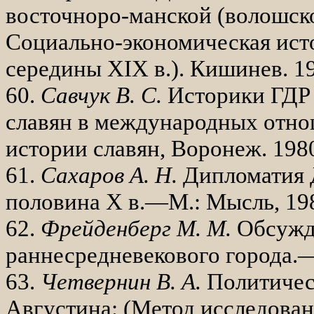
восточноро-манской (волошско
Социально-экономи­ческая ис
середины
XIX
в.). Кишинев. 1
60.
Савчук В. С.
Историки ГДР 
славян в международных отно
истории славян, Воронеж. 1980
61.
Сахаров А. Н.
Дипломатия 
половина
X
в.—М.: Мысль, 1980
62.
Фрейденберг М. М.
Обсужд
раннесредневекового го­рода.—
63.
Четвернин В. А.
Политичес
Августина: (Метод исследован