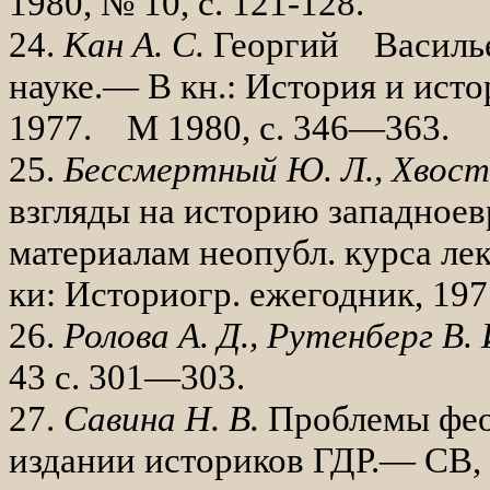
1980, № 10, с. 121-128.
24.
Кан А. С.
Георгий Василье
науке.— В кн.: История и ис
1977. М 1980, с. 346—363.
25.
Бессмертный Ю. Л., Хвост
взгля­ды на историю западноев
мате­риалам неопубл. курса лек
ки: Историогр. ежегодник, 197
26.
Ролова А. Д., Рутенберг В.
43 с. 301—303.
27.
Савина Н. В.
Проблемы фео
издании историков ГДР.— СВ, 