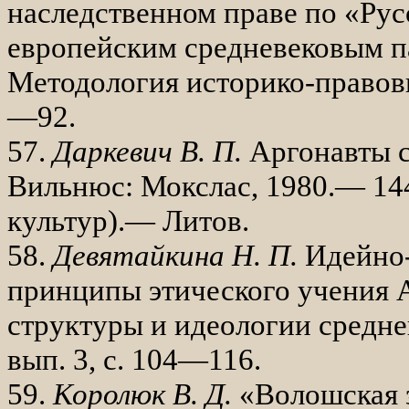
на­следственном праве по «Ру
европейским средневековым па
Методология историко-правовы
—92.
57.
Даркевич В. П.
Аргонавты с
Виль­нюс: Мокслас, 1980.— 144 
культур).— Литов.
58.
Девятайкина Н. П.
Идейно-
принципы этического учения 
структуры и идеологии средне­
вып. 3, с. 104—116.
59.
Королюк В. Д.
«Волошская 