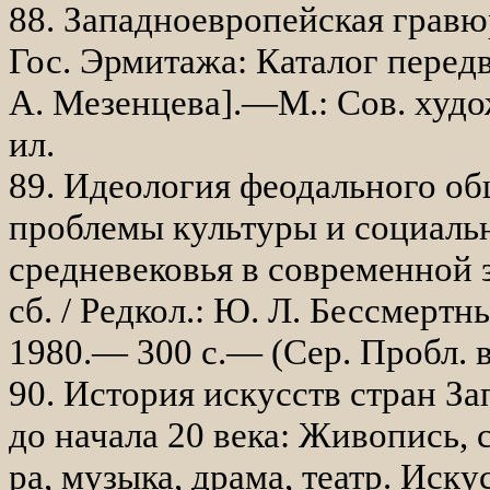
88. Западноевропейская грав
Гос. Эрмитажа: Каталог передв
А. Мезенцева].—М.: Сов. ху­дож
ил.
89. Идеология феодального об
проблемы культуры и социальн
средневе­ковья в современной 
сб. / Редкол.: Ю. Л. Бессме
1980.— 300 с.— (Сер. Пробл. в
90. История искусств стран З
до начала 20 века: Живопись, 
ра, музыка, драма, театр. Ис­к