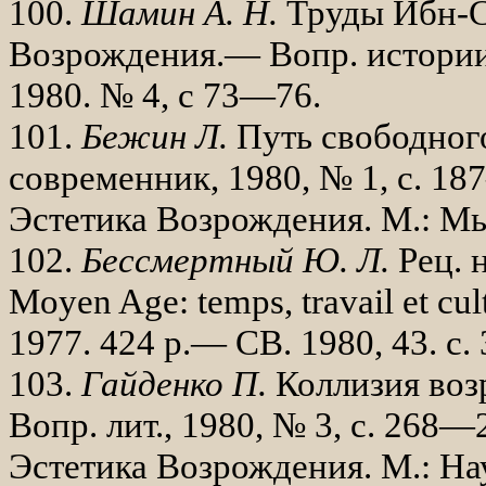
100.
Шамин А. Н.
Труды Ибн-С
Возрождения.— Вопр. истории
1980. № 4, с 73—76.
101.
Бежин Л.
Путь свободног
современник, 1980, № 1, с. 1
Эсте­тика Возрождения. М.: Мы
102.
Бессмертный Ю
.
Л
.
Рец
.
Moyen Age: temps, travail et cul
1977. 424 р.— СВ. 1980, 43. с
103.
Гайденко П.
Коллизия воз
Вопр. лит., 1980, № 3, с. 268—
Эсте­тика Возрождения. М.: На