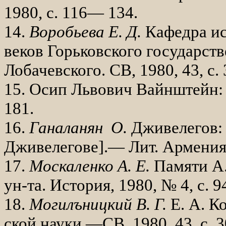
1980, с. 116— 134.
14.
Воробьева Е. Д.
Кафедра ис
ве­ков Горьковского государств
Ло­бачевского. СВ, 1980, 43, с
15. Осип Львович Вайнштейн: 
181.
16.
Ганаланян О.
Дживелегов: 
Дживелегове].— Лит. Армения,
17.
Москаленко А. Е.
Памяти А.
ун-та. История, 1980, № 4, с. 9
18.
Могилъницкий В. Г.
Е. А. К
ской науки.—СВ, 1980, 43, с.