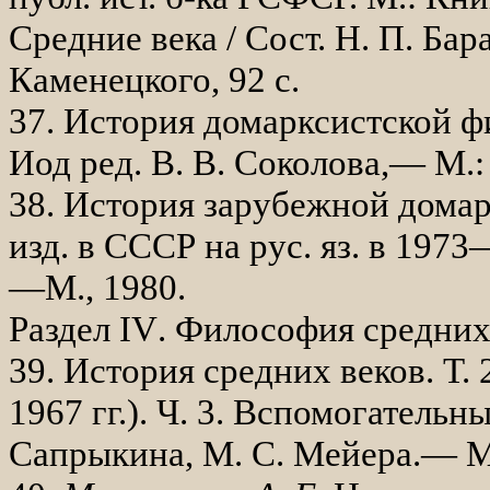
Средние века / Сост. Н. П. Бара
Каменецкого, 92 с.
37. История домарксистской фи
Иод ред. В. В. Соколова,— М.:
38. История зарубежной домарк
изд. в СССР на рус. яз. в 1973—
—М., 1980.
Раздел
IV
. Философия средних
39. История средних веков. Т. 
1967 гг.). Ч. 3. Вспомогательн
Сап­рыкина, М. С. Мейера.— М