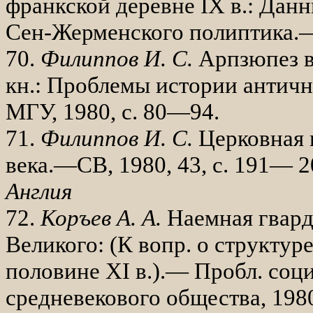
франк­ской деревне
IX
в.: Дан
Сен-Жерменского полиптика.— 
70.
Филиппов И. С.
Арпзюпез в
кн.: Проблемы истории антич­н
МГУ, 1980, с. 80—94.
71.
Филиппов И. С.
Церковная 
века.—СВ, 1980, 43, с. 191— 2
Англия
72.
Коръев А. А.
Наемная гвард
Велико­го: (К вопр. о структур
половине
XI
в.).— Пробл. соц
средне­векового общества, 1980,