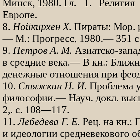
Минск, 1980. Гл. 1. Религия
Европе.
8.
Нойкирхен
X
.
Пираты: Мор. р
— М.: Прогресс, 1980.— 351 с.
9.
Петров А. М.
Азиатско-запа
в средние века.— В кн.: Ближ
де­нежные отношения при феода
10.
Стяжкин Н. И.
Проблема у
философии.— Науч. докл. высш
2,. с. 108—117.
11.
Лебедева Г. Е.
Рец. на кн.:
и идеологии средневекового об­