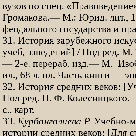
вузов по спец. «Правоведение»]
Громакова.— М.: Юрид. лит., 1
феодаль­ного государства и пра
31. История зарубежного искус
учеб, заведений] / Под ред. М.
— 2-е. перераб. изд.— М.: Изоб
ил., 68 л. ил. Часть книги — эп
32. История средних веков: [Уче
Под ред. Н. Ф. Колесницкого
с., карт.
33.
Курбангалиева Р.
Учебно-м
исто­рии средних веков: [Для ст