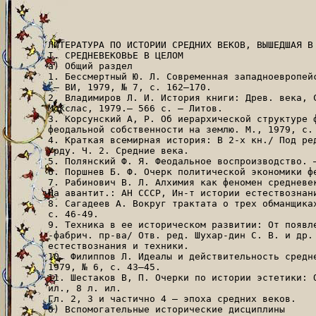
ЛИТЕРАТУРА ПО ИСТОРИИ СРЕДНИХ ВЕКОВ, ВЫШЕДШАЯ В 1979 г.
I. СРЕДНЕВЕКОВЬЕ В ЦЕЛОМ
а) Общий раздел
1. Бессмертный Ю. Л. Современная западноевропейская историография о динамике средневекового земледелия.
 — ВИ, 1979, № 7, с. 162—170.
2. Владимиров Л. И. История книги: Древ. века, Средневековье. Возрождение. XVI—XVII вв.— Вильнюс: 
Мокслас, 1979.— 566 с. — Литов.
3. Корсунский А, Р. Об иерархической структуре феодальной собственности. — В кн.: Проблемы развития 
феодальной собственности на землю. М., 1979, с. 145—174.
4. Краткая всемирная история: В 2-х кн./ Под ред. А. Манфреда. Кн. 1 — М.: Прогресс, 1979.— 733 с.— 
Урду. Ч. 2. Средние века.
5. Полянский Ф. Я. Феодальное воспроизводство. — Вести. Моск. ун-та. Экономика, 1979, № 5, с. 23—39.
6. Поршнев Б. Ф. Очерк политической экономики феодализма. — М.: Прогресс, 1979.— 327 с. — Фр.
7. Рабинович В. Л. Алхимия как феномен средневековой культуры. — М.: Наука, 1979, — 391 с. — 
На авантит.: АН СССР, Ин-т истории естествознания и техники.
8. Сагадеев А. Вокруг трактата о трех обманщиках. — Наука и религия, 1979, № 5, с. 31—35; № 6, 
с. 46-49.
9. Техника в ее историческом развитии: От появления руч. орудий труда до становления техники машин.
-фабрич. пр-ва/ Отв. ред. Шухар-дин С. В. и др. — М.: Наука, 1979.— 412 с.— В надзаг.: АН СССР, Ин-т истории 
естествознания и техники.
10. Филиппов Л. Идеалы и действительность средневековья/ Публ. И. Жер-невской. — Наука и религия, 
1979, № 6, с. 43—45.
11. Шестаков В, П. Очерки по истории эстетики: От Сократа до Гегеля.— М.: Мысль, 1979 — 372 с., 
ил., 8 л. ил.
Гл. 2, 3 и частично 4 — эпоха средних веков.
б) Вспомогательные исторические дисциплины

Источниковедение
 
12. Люблинская А. Д. Источники в смежных с историей науках (по материалам зарубеж. медиевистики). — 
В кн.: Проблемы источниковедения западноевропейского средневековья. Л., 1979, с. 9—46.
13. Публикация источников и источниковедческие исследования (западноевропейское Средневековье и 
Византия): Библиогр. указ./ Сост. Афанасьев В. Л., Пиотровская Е. К. — Там же, с. 213—280. См. также № 36, 110.
Геральдика
См. № 69.
Дипломатика
14. Кононенко А. М. Проблема классификации западноевропейского частного акта. — В кн.: Проблемы 
источниковедения западноевропейского средневековья. Л., 1979, с. 109—123.
См. № 12.
 
Историческая география Историческая хронология
Нумизматика
15. Молвыгин А., Соколовский В. Нумизматические находки 1978 года. — Изв. АН СССР, 1979, т. 28. 
Обществ, науки, № 4, с. 392—395. См. также № 72, 76, 227.
Палеография 
См. № 19, 46, 47, 173, 174.
в) Историография
16. Наумов Е. П. Балканское средневековье. — В кн.: Балканские исследования. М., 1979, вып. 5, с. 6—21.
17. Рамм В. Я. Проблемы философии и истории католицизма в работах советских ученых [1967—1977]. — В кн.: 
Актуальные проблемы изучения истории религии и атеизма. Л., 1979, с. 142—167. С.  160—163:  о работах по 
истории католицизма в средневековой Европе.
18. Вялова С. О. К творческой биографии профессора И. М. Гревса. — В кн.: Из истории рукописных и 
старопечатных собраний. Л., 1979, с. 123-141.
19. Вялова С. О. Письма Э. А. Лоу к О. А. Добиаш-Рождественской: (К вопросу о международных научных связях 
Отдела рукописей ГПБ). — В кн.: Проблемы источниковедческого изучения рукописных и старопечатных фондов. 
Л., 19797 с. 30—42.
20. Кравченко Е. А. Памяти Б. Ф. Поршнева. — Новая и новейшая история, 1979, № 2, с. 218—219.
21. Смирнова И. Выдающийся ученый, искусствовед. — Художник, 1979, № 4, с. 29—31. О В. Н. Лазареве.
 
22. Моисеенкова Л. С. К вопросу об исторических взглядах П. Г. Виноградова. — В кн.: Проблемы историографии 
и источниковедения истории СССР. Днепропетровск, 1979, с. 40—48.
23. Романов К. В. Проблема классовой борьбы в теории прогресса Н. И. Кареева. — В кн.: Рабочее и 
демократическое движение в капиталистических странах в XIX—XX вв. Л., 1979, с. 76—84.
24. Москаленко А. Е. Владимир Константинович Пискорский (1867—1910): Список печатных работ В. К. Пискорского. 
Литература о В. К. Пискорском. — В кн.: История и историки: Историогр. ежегодник. 1976. М., 1979, с. 386-395. 
25. Как А. С. Историк Г. В. Форстен и наука его времени. — М.: Наука, 1979. —151 с. 
26. Соколова М. Н. Современная французская историография: Основные тенденции в объяснении ист. процесса. 
— М.: Наука, 1979. — 364 с. 
27. Могилъницкий В. Г., Нечухрин А. Н. Рец. на кн.: Сафронов Б. Г. Историческое мировоззрение Р. Ю. Виппера и 
его время. М.: Изд-во МГУ, 1976. — Науч. докл. высш. школы. Филос. науки, 1979, № 3, с. 142—144.
См. также № 1, 12, 14, 52, 66, 98, ИЗ, 115, 127, 138, 141, 144, 149, 158, 161, 163, 164.
г) Учебные пособия
28. Фомченко А. П. Толковый словарь по истории средних веков: Для студентов высш. учеб, заведений — 
Ташкент: Укитувчи, 1979. — 142 с. — Узб.
См. также № 32, 45, 50а, 119, 137, 150, 184.
д) Библиография
29. Проблемы методологии истории средних веков: европейский город в системе феодализма: Реф. сб./ Ред. кол.: 
Ю. Л. Бессмертный и др. — М.: ИНИОН АН СССР, 1979. — (Сер. «Пробл. всеобщ, истории»).
Ч. 1. 1979. 319 с.
Ч. 2. 1979. 278 с.
30. Садиков   В.   Н.   Библиография   по   всеобщей   истории   государства   и права (1918—1978 гг.). —М.: 
Юрид. лит., 1979.— 133 с. Раздел IV. Средние века, с. 36—73. См. также № 13, 24, 50, 123, 134, 167.
е)  Хроника
31. Долдобанова Н. А. Конференция по истории средневековой письменности и книги. — В кн.: 
Археографический ежегодник за 1978 год. М., 1979, с. 343—353. Проблематика частично относится к 
западноевропейскому средневековью.
См. также № 59, 65, 70, 79, 135, 138, 204, 211.
 
ж)  История отдельных стран
Англия
32. Кертман Л. Е. География, история и культура Англии:   [Учебн. пособие для вузов]. — 2-е изд., перераб. — М.: 
Высш. школа, 1979. Гл. 1. Феодальная Англия, с. 7—74.
Германия
33. Саливон А. Н. Рец. на кн.: Колесницкий Н. Ф. «Священная Римская империя»: притязания и действительность. 
М., 1977. — Сов. славяноведение, 1979, № 6, с. 112—113.
Испания
34. Пчелина Н. В. Каталонцы. — ВИ, 1979, № 9, с. 182—188.
См. также № 39. 
Италия
35. Никитюк О. Д. Художественные музеи Венеции. — М.: Искусство, 1979. — 183 с., ил. — (Города и музеи мира).
36. Рутенбург В. И. Проблема комплексного изучения источников по экономической истории средневековой Италии. 
— В кн.: Проблемы источниковедения западноевропейского средневековья. Л., 1979, с. 47—70.
Финляндия
38. Карху Э. Г. История литературы Финляндии: От истоков до конца XIX века. — Л.: Наука, 1979. — 510 с. 
Гл.   1—2,   затрагивающие   эпоху  средневековья,  содержат   значительный материал историко-культурного 
характера.
Франция
39. Пчелина Н. В. Баски. — ВИ, 1979, № 1, с. 180—186.
 
II. ПЕРИОД СТАНОВЛЕНИЯ ФЕОДАЛИЗМА  (V—XI ВВ.)
а) Общий раздел
40. Грохова В. Место Византии в типологии европейского феодализма. — ВВ, 1979, т. 40, с. 3—8.
41. Джаксон Т. Н. Бьярмия, Древняя Русь и «земля незнаемая». — В кн.: Скандинавский сборник. Таллин, 
1979, вып. 24, с. 133—138. По  поводу  статьи  А.  Л.  Никитина   «Биармия и Древняя  Русь» (ВИ, 1976, № 7).
42. Дроздов В. В. Процессы феодализации в Поздней Римской империи. — В кн.: Вопросы истории экономической 
мысли и народного хозяйства/ Под ред. В. В. Бородина. М., 1979, с. 81—95.
43. Дроздов В. В. Экономические проблемы генезиса феодализма [в романизированных странах]: Автореф. дис. ... 
канд. экон. наук. — М., 1979. 
44. Королюк В. Д. Термин «Волошская земля» в раннесредневековых письменных источниках. — В кн.: Этническая 
история восточных романцев: Древность и сред. века. М., 1979, с. 5—17.
45. Корсунский А. Р. Возникновение феодальных отношений в Западной Европе: Учеб.-метод. пособие для 
студентов-заочников II курса ист. фак. гос. ун-тов. — М.: Изд-во Моск. ун-та, 1979. Вып. 3. 85 с.
46. Мажуга В. И. Почерк в латинском письме конца VIII—середины XIII в.: Автореф. дис. ... канд. ист. наук. 
Л., 1979. 16 с. 
47. Мажуга В. И, Изображение писцов в искусстве раннего средневековья (конец VIII—XI в.). — В кн.: 
Вспомогательные исторические дисциплины. Л., 1979, т. XI, с. 265—286.
48. Майоров Г. Г. Формирование средневековой философии: Латин. патристика. — М.: Мысль, 1979. — 431 с., ил.
49. Мельникова Е. А. Скандинавия и Византия. — ВИ, 1979, № 9, с. 152—153.
50. Современные зарубежные исследования по средневековой философии: Сб. обзоров и реф./ [Отв. ред.-сост. 
Андреева И. С.]. — М.: ИНИОН АН СССР, 1979.— 206 с.
51. Соколов В. В. Средневековая философия: Учеб. пособие для студентов и аспирантов филос. фак. и 
отд-ний ун-тов. — М.: Высш. школа, 1979. — 448 с.
б) История отдельных стран и народов
Франкское государство Меровингов и Каролингов
52. Леонтъевский А. В. Королевская власть и знать каролингского общества в освеще